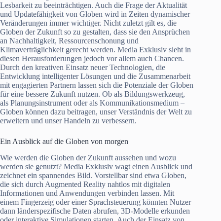
Lesbarkeit zu beeinträchtigen. Auch die Frage der Aktualität
und Updatefähigkeit von Globen wird in Zeiten dynamischer
Veränderungen immer wichtiger. Nicht zuletzt gilt es, die
Globen der Zukunft so zu gestalten, dass sie den Ansprüchen
an Nachhaltigkeit, Ressourcenschonung und
Klimaverträglichkeit gerecht werden. Media Exklusiv sieht in
diesen Herausforderungen jedoch vor allem auch Chancen.
Durch den kreativen Einsatz neuer Technologien, die
Entwicklung intelligenter Lösungen und die Zusammenarbeit
mit engagierten Partnern lassen sich die Potenziale der Globen
für eine bessere Zukunft nutzen. Ob als Bildungswerkzeug,
als Planungsinstrument oder als Kommunikationsmedium –
Globen können dazu beitragen, unser Verständnis der Welt zu
erweitern und unser Handeln zu verbessern.
Ein Ausblick auf die Globen von morgen
Wie werden die Globen der Zukunft aussehen und wozu
werden sie genutzt? Media Exklusiv wagt einen Ausblick und
zeichnet ein spannendes Bild. Vorstellbar sind etwa Globen,
die sich durch Augmented Reality nahtlos mit digitalen
Informationen und Anwendungen verbinden lassen. Mit
einem Fingerzeig oder einer Sprachsteuerung könnten Nutzer
dann länderspezifische Daten abrufen, 3D-Modelle erkunden
oder interaktive Simulationen starten. Auch der Einsatz von